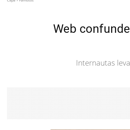
Capa
Famosos
Web confunde 
Internautas lev