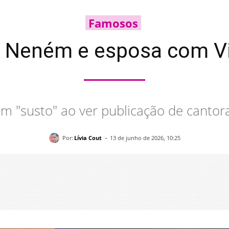
Famosos
Neném e esposa com Virg
am "susto" ao ver publicação de cantor
-
Por:
Lívia Cout
13 de junho de 2026, 10:25