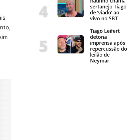
Ratinho chama
sertanejo Tiago
de ‘viado’ ao
is
vivo no SBT
nto,
Tiago Leifert
detona
sim
imprensa após
repercussão do
leilão de
Neymar