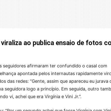
viraliza ao publica ensaio de fotos 
s seguidores afirmaram ter confundido o casal com
emelhança apontada pelos internautas rapidamente vir
s das redes: “Gente, assim que apareceu eu jurava 
uma seguidora logo a princípio. Em seguida, outro ta
o vi, achei que era Virgínia e Vini Jr.”.
u: “Por um segundo achei que fosse Virgínia com Vini.