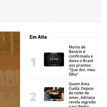
Em Alta
Morte de
Benício é
confirmada e
deixa o Brasil
aos prantos:
“Que dor, meu
filho”
Quem Ama
Cuida: Depois
de noite de
amor, Adriana
revela segredo
para Pedro