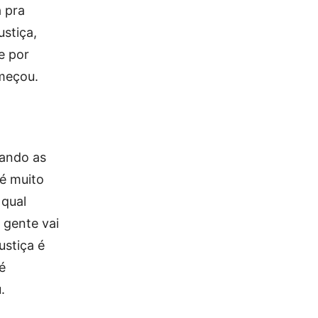
a pra
ustiça,
e por
omeçou.
uando as
 é muito
 qual
 gente vai
stiça é
é
.