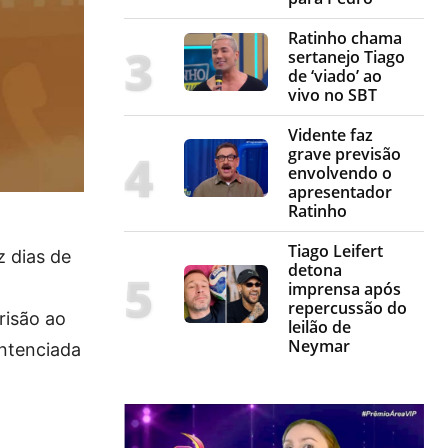
Ratinho chama
sertanejo Tiago
de ‘viado’ ao
vivo no SBT
Vidente faz
grave previsão
envolvendo o
apresentador
Ratinho
Tiago Leifert
z dias de
detona
imprensa após
repercussão do
risão ao
leilão de
Neymar
entenciada