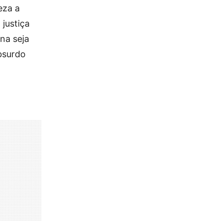
eza a
justiça
ina seja
absurdo