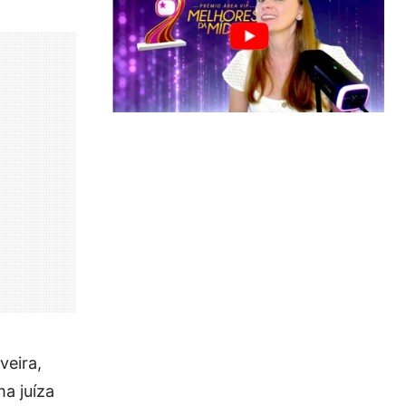
veira,
a juíza