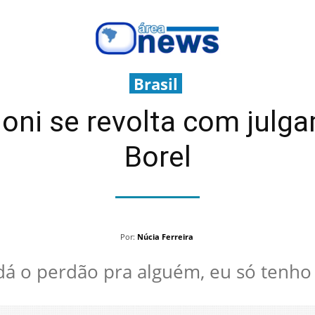
Brasil
doni se revolta com julg
Borel
Por:
Núcia Ferreira
á o perdão pra alguém, eu só tenho 