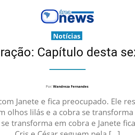
Notícias
ação: Capítulo desta sex
Por:
Wandreza Fernandes
om Janete e fica preocupado. Ele reso
 olhos lilás e a cobra se transforma
 se transforma em cobra e Janete fic
Cris e César seguem pela […]