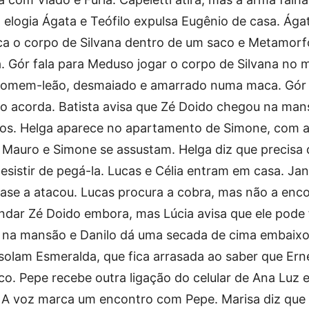
elogia Ágata e Teófilo expulsa Eugênio de casa. Ága
ca o corpo de Silvana dentro de um saco e Metamorf
la. Gór fala para Meduso jogar o corpo de Silvana no 
homem-leão, desmaiado e amarrado numa maca. Gór 
eão acorda. Batista avisa que Zé Doido chegou na man
dos. Helga aparece no apartamento de Simone, com 
 Mauro e Simone se assustam. Helga diz que precisa 
 desistir de pegá-la. Lucas e Célia entram em casa. Ja
uase a atacou. Lucas procura a cobra, mas não a enco
andar Zé Doido embora, mas Lúcia avisa que ele pode
a na mansão e Danilo dá uma secada de cima embaix
solam Esmeralda, que fica arrasada ao saber que Ern
ico. Pepe recebe outra ligação do celular de Ana Luz
a. A voz marca um encontro com Pepe. Marisa diz que