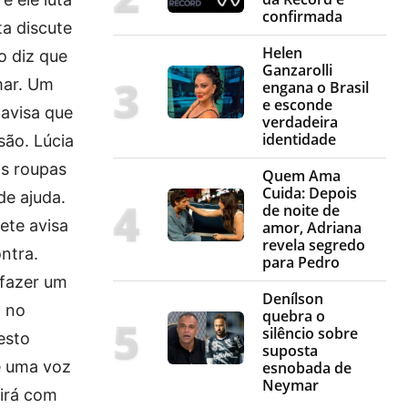
confirmada
ta discute
Helen
o diz que
Ganzarolli
mar. Um
engana o Brasil
e esconde
avisa que
verdadeira
identidade
são. Lúcia
as roupas
Quem Ama
Cuida: Depois
de ajuda.
de noite de
nete avisa
amor, Adriana
revela segredo
ntra.
para Pedro
 fazer um
Denílson
o no
quebra o
silêncio sobre
esto
suposta
 e uma voz
esnobada de
Neymar
 irá com