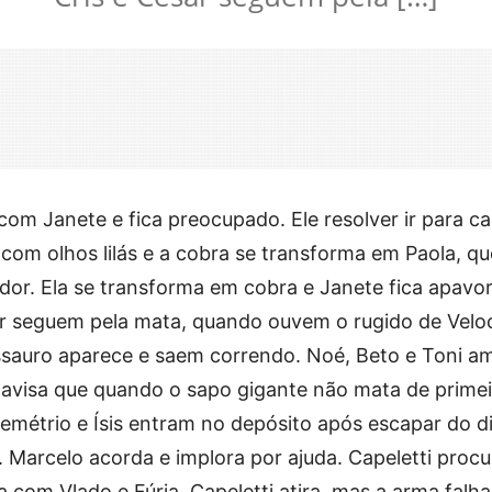
om Janete e fica preocupado. Ele resolver ir para ca
com olhos lilás e a cobra se transforma em Paola, qu
dor. Ela se transforma em cobra e Janete fica apavo
ar seguem pela mata, quando ouvem o rugido de Veloc
ossauro aparece e saem correndo. Noé, Beto e Toni 
o avisa que quando o sapo gigante não mata de primei
emétrio e Ísis entram no depósito após escapar do d
 Marcelo acorda e implora por ajuda. Capeletti procu
 com Vlado e Fúria. Capeletti atira, mas a arma falha 