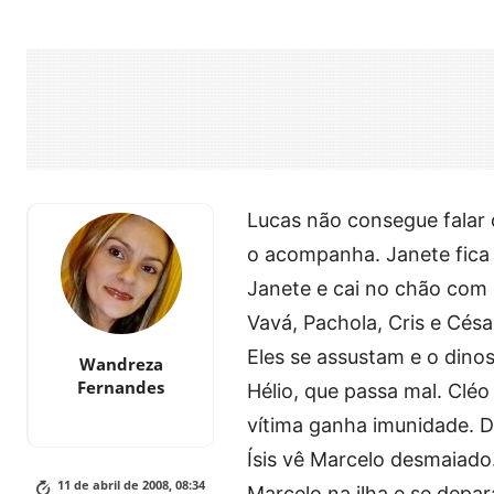
Lucas não consegue falar c
o acompanha. Janete fica 
Janete e cai no chão com 
Vavá, Pachola, Cris e Cés
Eles se assustam e o din
Wandreza
Fernandes
Hélio, que passa mal. Clé
vítima ganha imunidade. D
Ísis vê Marcelo desmaiado.
11 de abril de 2008, 08:34
Marcelo na ilha e se depara