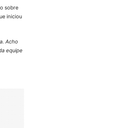
do sobre
e iniciou
ta. Acho
da equipe