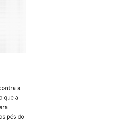
contra a
a que a
ara
os pés do