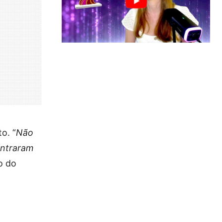
o. “
Não
entraram
o do