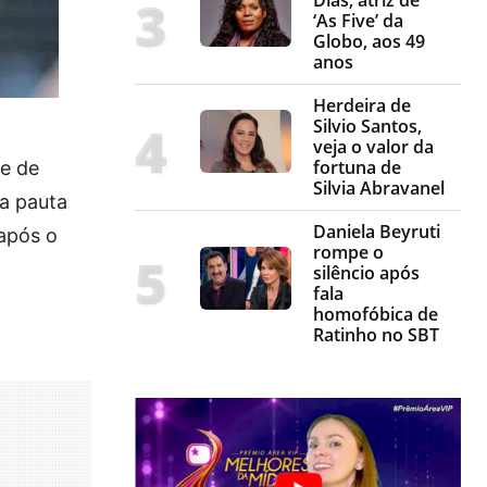
‘As Five’ da
Globo, aos 49
anos
Herdeira de
Silvio Santos,
veja o valor da
fortuna de
e de
Silvia Abravanel
na pauta
Daniela Beyruti
 após o
rompe o
silêncio após
fala
homofóbica de
Ratinho no SBT