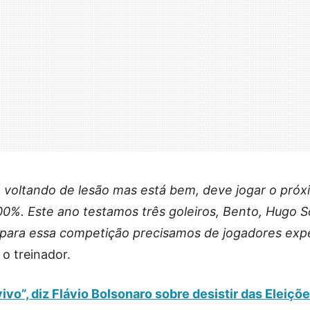
á voltando de lesão mas está bem, deve jogar o próx
00%. Este ano testamos três goleiros, Bento, Hugo 
ara essa competição precisamos de jogadores expe
u o treinador.
ivo”, diz Flávio Bolsonaro sobre desistir das Eleiçõ