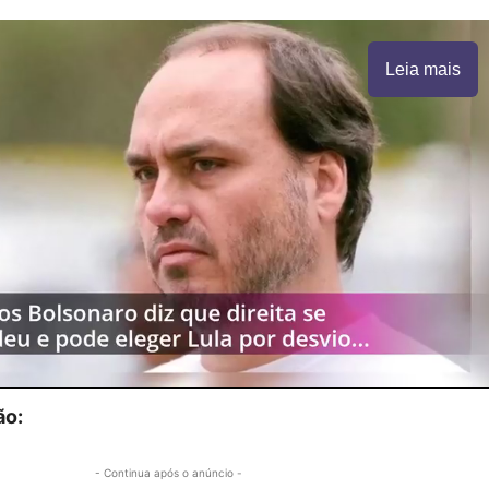
Leia mais
ão:
- Continua após o anúncio -