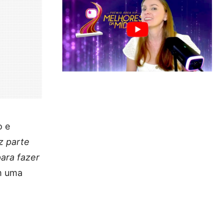
o e
z parte
ara fazer
em uma