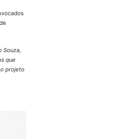
onvocados
 de
o Souza,
ns que
o projeto