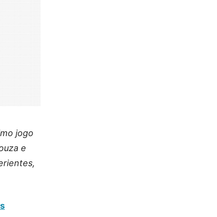
imo jogo
Souza e
rientes,
es