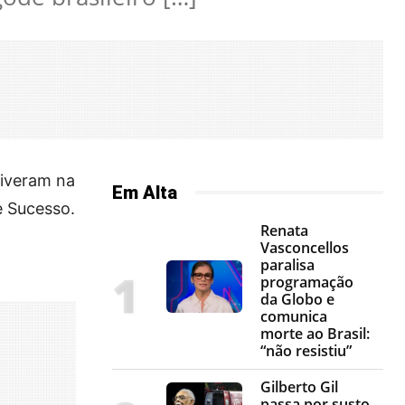
tiveram na
Em Alta
e Sucesso.
Renata
Vasconcellos
paralisa
programação
da Globo e
comunica
morte ao Brasil:
“não resistiu”
Gilberto Gil
passa por susto