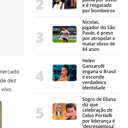
e é resgatado
por bombeiros
Nicolas,
jogador do São
Paulo, é preso
por atropelar e
matar idoso de
84 anos
Helen
Ganzarolli
engana o Brasil
 mercado
e esconde
 de dez
verdadeira
identidade
 vivo.
Sogro de Eliana
diz que
celebração de
Celso Portiolli
por liderança é
‘desrespeitosa’