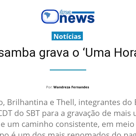
Notícias
samba grava o ‘Uma Hor
Por:
Wandreza Fernandes
o, Brilhantina e Thell, integrantes d
 CDT do SBT para a gravação de mai
de um caminho consistente, em meio
upo é um dos mais renomados do pag