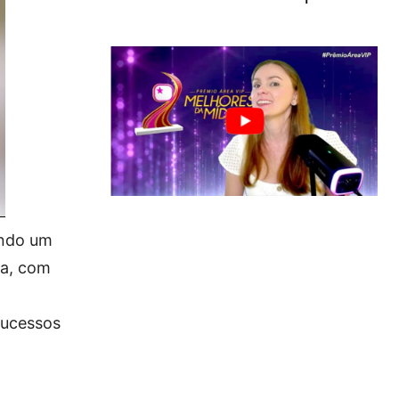
ando um
da, com
sucessos