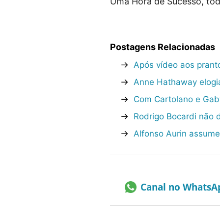
Uma Hora de Sucesso, tod
Postagens Relacionadas
→
Após vídeo aos prant
→
Anne Hathaway elogi
→
Com Cartolano e Gab
→
Rodrigo Bocardi não 
→
Alfonso Aurin assume 
Canal no WhatsA