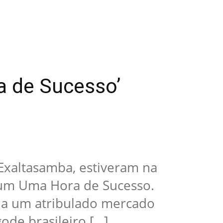
a de Sucesso’
o Exaltasamba, estiveram na
s um Uma Hora de Sucesso.
 a um atribulado mercado
ode brasileiro […]