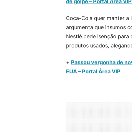
de golpe – Portal Área VIP
Coca-Cola quer manter a i
argumenta que insumos co
Nestlé pede isenção para 
produtos usados, alegando
+
Passou vergonha de nov
EUA – Portal Área VIP