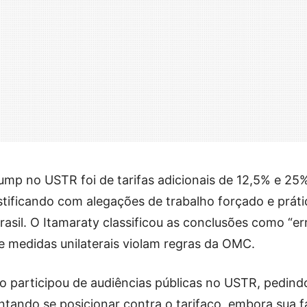
mp no USTR foi de tarifas adicionais de 12,5% e 25
ustificando com alegações de trabalho forçado e práti
Brasil. O Itamaraty classificou as conclusões como “e
ue medidas unilaterais violam regras da OMC.
o participou de audiências públicas no USTR, pedind
ntando se posicionar contra o tarifaço, embora sua f