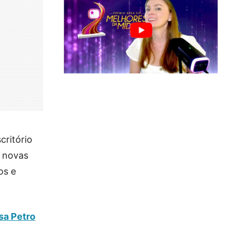
critório
 novas
os e
sa Petro