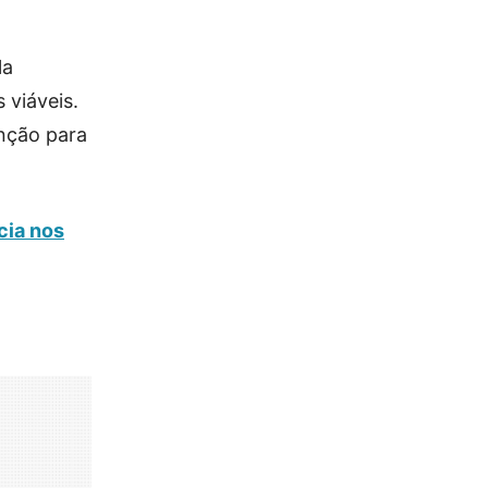
la
 viáveis.
enção para
cia nos