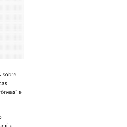
% sobre
cas
rrôneas” e
o
amília