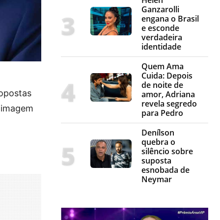
Ganzarolli
engana o Brasil
e esconde
verdadeira
identidade
Quem Ama
Cuida: Depois
de noite de
ropostas
amor, Adriana
revela segredo
a imagem
para Pedro
Denílson
quebra o
silêncio sobre
suposta
esnobada de
Neymar