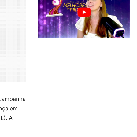
A campanha
ença em
L). A