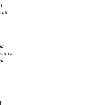
s,
a de
io
entual
 da
,