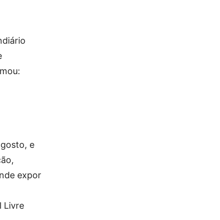
ndiário
e
rmou:
agosto, e
ção,
ende expor
 Livre