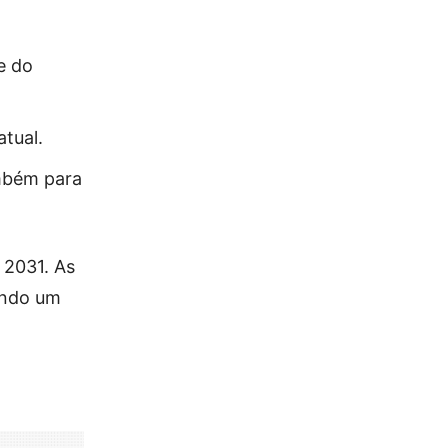
e do
atual.
ambém para
 2031. As
cendo um