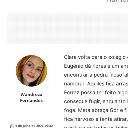
Clara volta para o colégio 
Eugênio dá flores e um ane
encontrar a pedra filosofal
namorar. Aquiles fica arra
Ferraz possa ter feito alg
Wandreza
Fernandes
consegue fugir, enquanto 
foge. Meta abraça Gór e fi
fica nervoso e tenta atira
6 de julho de 2009, 07:30
e se livra de todas as bal