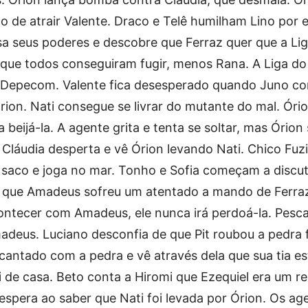
 de atrair Valente. Draco e Telê humilham Lino por el
usa seus poderes e descobre que Ferraz quer que a Li
ta que todos conseguiram fugir, menos Rana. A Liga d
a Depecom. Valente fica desesperado quando Juno co
rion. Nati consegue se livrar do mutante do mal. Óri
 beijá-la. A agente grita e tenta se soltar, mas Órion
 Cláudia desperta e vê Órion levando Nati. Chico Fuzi
aco e joga no mar. Tonho e Sofia começam a discut
m que Amadeus sofreu um atentado a mando de Ferra
contecer com Amadeus, ele nunca irá perdoá-la. Pesc
eus. Luciano desconfia de que Pit roubou a pedra fi
ncantado com a pedra e vê através dela que sua tia es
i de casa. Beto conta a Hiromi que Ezequiel era um re
espera ao saber que Nati foi levada por Órion. Os ag