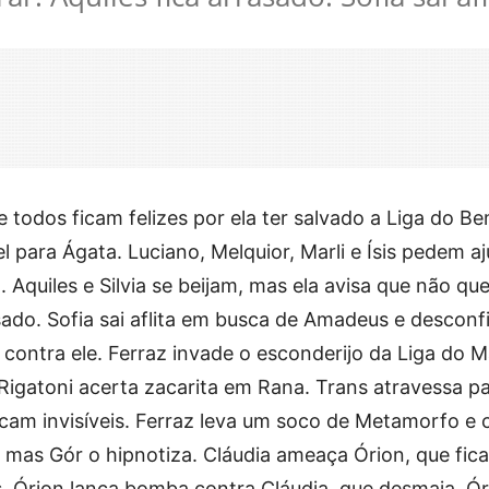
e todos ficam felizes por ela ter salvado a Liga do Be
l para Ágata. Luciano, Melquior, Marli e Ísis pedem a
. Aquiles e Silvia se beijam, mas ela avisa que não que
sado. Sofia sai aflita em busca de Amadeus e desconf
o contra ele. Ferraz invade o esconderijo da Liga do M
Rigatoni acerta zacarita em Rana. Trans atravessa p
cam invisíveis. Ferraz leva um soco de Metamorfo e c
r, mas Gór o hipnotiza. Cláudia ameaça Órion, que fic
as. Órion lança bomba contra Cláudia, que desmaia. Ó