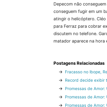
Depecom não conseguem re
conseguem fugir em um ba
atingir o helicóptero. Clé
para Ferraz para cobrar e
discutem no telefone. Gar
matador aparece na hora e
Postagens Relacionadas
→
Fracasso no Ibope, Re
→
Record decide exibir
→
Promessas de Amor: Ú
→
Promessas de Amor: Ú
→
Promessas de Amor: Ú