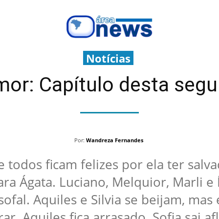
Notícias
r: Capítulo desta segu
Por:
Wandreza Fernandes
 e todos ficam felizes por ela ter sal
ara Ágata. Luciano, Melquior, Marli e
sofal. Aquiles e Silvia se beijam, mas
r. Aquiles fica arrasado. Sofia sai afl