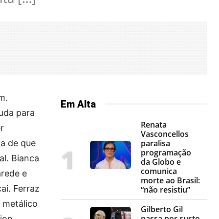
m.
Em Alta
juda para
Renata
r
Vasconcellos
ia de que
paralisa
programação
al. Bianca
da Globo e
comunica
arede e
morte ao Brasil:
ai. Ferraz
“não resistiu”
a metálico
Gilberto Gil
passa por susto
rion