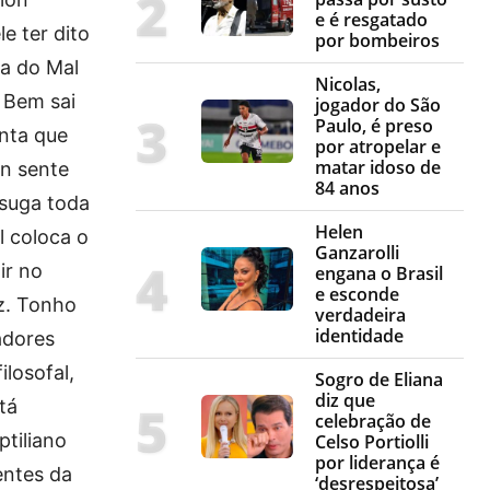
e é resgatado
e ter dito
por bombeiros
ga do Mal
Nicolas,
o Bem sai
jogador do São
Paulo, é preso
nta que
por atropelar e
matar idoso de
on sente
84 anos
 suga toda
Helen
l coloca o
Ganzarolli
ir no
engana o Brasil
e esconde
z. Tonho
verdadeira
identidade
adores
losofal,
Sogro de Eliana
diz que
tá
celebração de
ptiliano
Celso Portiolli
por liderança é
entes da
‘desrespeitosa’