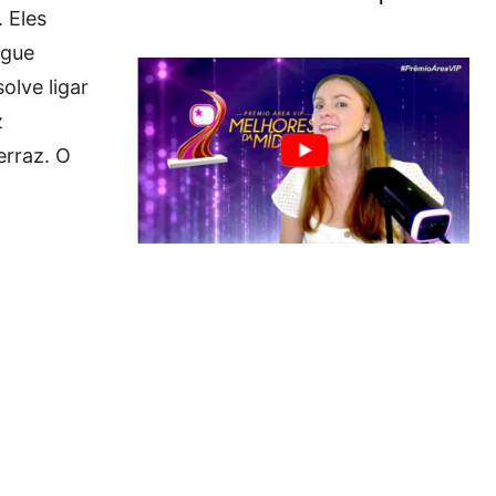
 Eles
egue
olve ligar
z
erraz. O