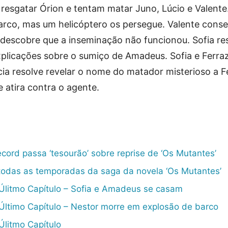
sgatar Órion e tentam matar Juno, Lúcio e Valente.
rco, mas um helicóptero os persegue. Valente cons
o descobre que a inseminação não funcionou. Sofia res
xplicações sobre o sumiço de Amadeus. Sofia e Ferra
cia resolve revelar o nome do matador misterioso a F
 atira contra o agente.
cord passa ‘tesourão’ sobre reprise de ‘Os Mutantes’
 todas as temporadas da saga da novela ‘Os Mutantes’
litmo Capítulo – Sofia e Amadeus se casam
ltimo Capítulo – Nestor morre em explosão de barco
litmo Capítulo