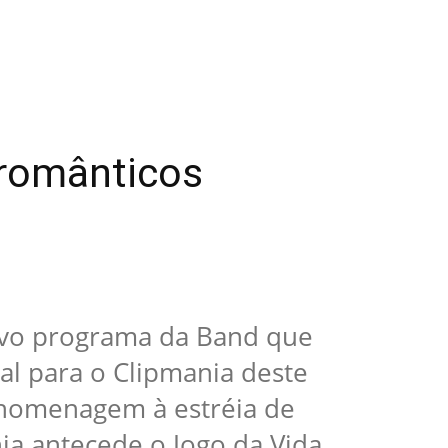
 românticos
novo programa da Band que
l para o Clipmania deste
 homenagem à estréia de
ia antecede o Jogo da Vida