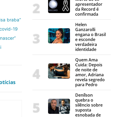
apresentador
da Record é
confirmada
isa braba”
Helen
covid-19
Ganzarolli
engana o Brasil
 nascer”
e esconde
verdadeira
i
identidade
Quem Ama
Cuida: Depois
de noite de
amor, Adriana
revela segredo
tícias
para Pedro
Denílson
quebra o
silêncio sobre
suposta
esnobada de