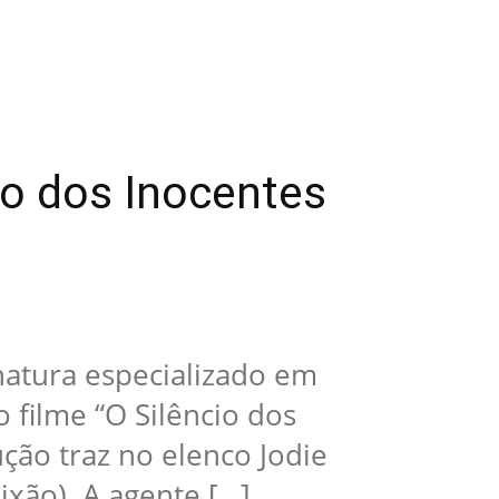
io dos Inocentes
inatura especializado em
o filme “O Silêncio dos
ução traz no elenco Jodie
ixão). A agente […]