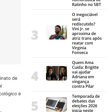
Ratinho no SBT
O inegociável
será
rediscutido?
Vini Jr. se
aproxima de
atriz trans após
reatar com
Virginia
Fonseca
Quem Ama
Cuida: Brigitte
vai ajudar
Adriana em
sinato de
vingança
l
contra Pilar
cológico e
Temporada de
debates das
eleições 2026
inicia neste