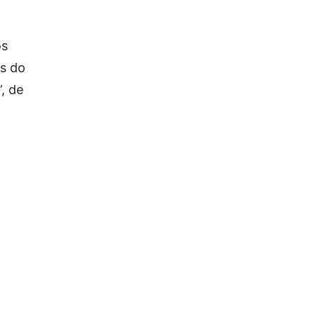
os
as do
, de