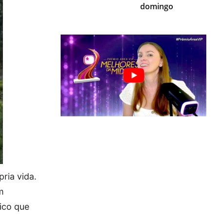
domingo
ria vida.
m
nico que