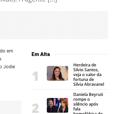
ado em
Em Alta
s
Herdeira de
o Jodie
Silvio Santos,
veja o valor da
fortuna de
Silvia Abravanel
Daniela Beyruti
rompe o
silêncio após
fala
homofóbica de