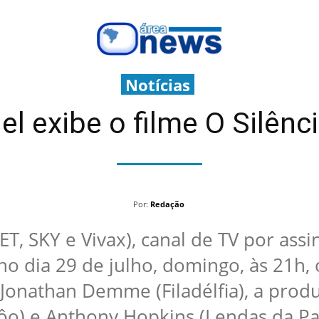
Notícias
el exibe o filme O Silênc
Por:
Redação
T, SKY e Vivax), canal de TV por ass
 no dia 29 de julho, domingo, às 21h, 
 Jonathan Demme (Filadélfia), a prod
ôo) e Anthony Hopkins (Lendas da Pa