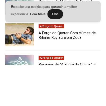
Resumos de “A Força do Querer” –
Semana de 22/02 a 27/02
Este site usa cookies para garantir a melhor
experiência.
Leia Mais
.
OK!
A Força do Querer
A Força do Querer: Com ciúmes de
Ritinha, Ruy atira em Zeca
A Força do Querer
Resumos de “A Força do Querer” –
Semana de 15/02 a 20/02
Em Alta
Morte de Benício é