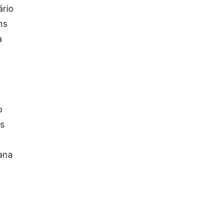
ário
ns
a
o
os
ana