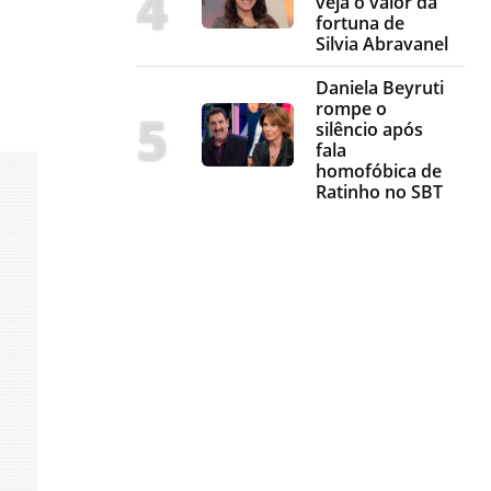
veja o valor da
fortuna de
Silvia Abravanel
Daniela Beyruti
rompe o
silêncio após
fala
homofóbica de
Ratinho no SBT