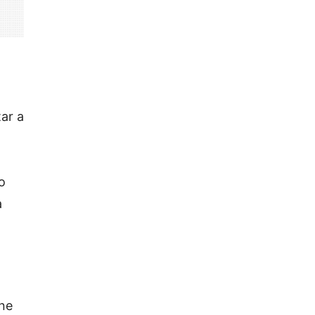
ar a
o
a
ine