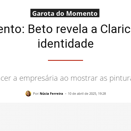
Garota do Momento
to: Beto revela a Claric
identidade
ncer a empresária ao mostrar as pintu
-
Por:
Núcia Ferreira
10 de abril de 2025, 19:28