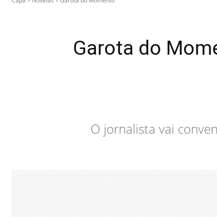
Capa
Novelas
Garota do Momento
Garota do Momen
O jornalista vai conve