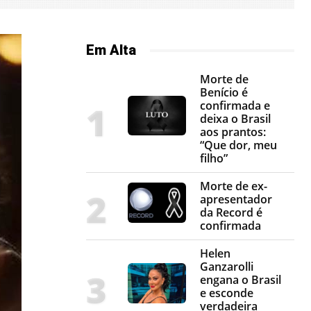
Em Alta
Morte de
Benício é
confirmada e
deixa o Brasil
aos prantos:
“Que dor, meu
filho”
Morte de ex-
apresentador
da Record é
confirmada
Helen
Ganzarolli
engana o Brasil
e esconde
verdadeira