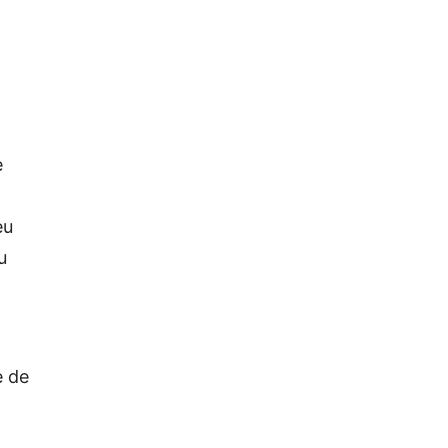
e
eu
u
e de