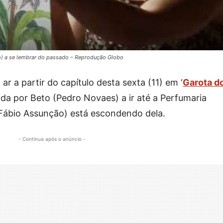
ro) a se lembrar do passado – Reprodução Globo
ar a partir do capítulo desta sexta (11) em ‘
Garota d
cida por Beto (Pedro Novaes) a ir até a Perfumaria
(Fábio Assunção) está escondendo dela.
- Continua após o anúncio -