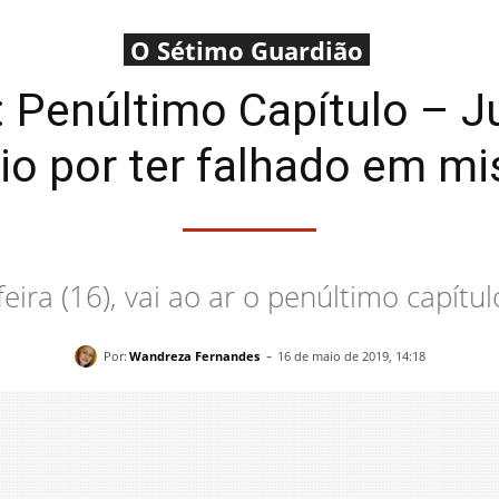
O Sétimo Guardião
 Penúltimo Capítulo – J
io por ter falhado em m
eira (16), vai ao ar o penúltimo capítul
-
Por:
Wandreza Fernandes
16 de maio de 2019, 14:18