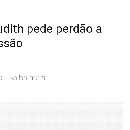
udith pede perdão a
issão
o - Saiba mais!