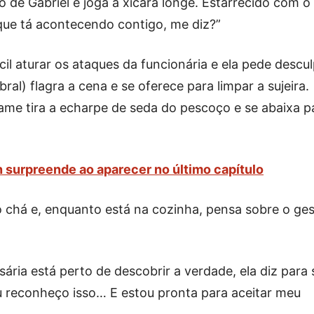
de Gabriel e joga a xícara longe. Estarrecido com o
 que tá acontecendo contigo, me diz?”
cil aturar os ataques da funcionária e ela pede descu
bral) flagra a cena e se oferece para limpar a sujeira.
ame tira a echarpe de seda do pescoço e se abaixa p
 surpreende ao aparecer no último capítulo
ro chá e, enquanto está na cozinha, pensa sobre o ge
ria está perto de descobrir a verdade, ela diz para 
Eu reconheço isso… E estou pronta para aceitar meu