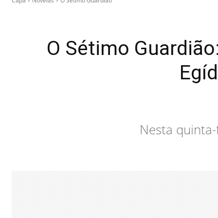
Capa
Novelas
O Sétimo Guardião
O Sétimo Guardião:
Egíd
Nesta quinta-f