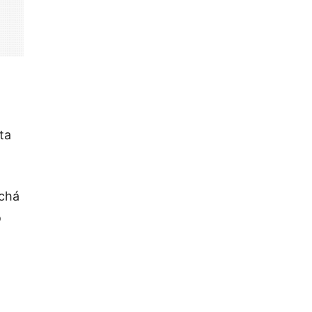
ta
 chá
o