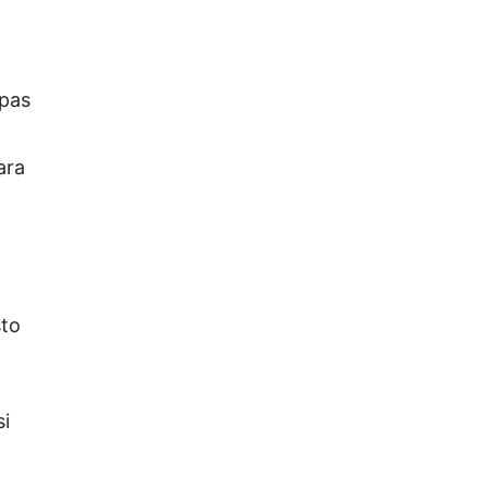
lpas
ara
sto
si