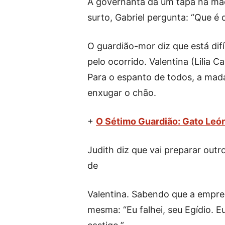
A governanta dá um tapa na mão 
surto, Gabriel pergunta: “Que é
O guardião-mor diz que está difí
pelo ocorrido. Valentina (Lilia Ca
Para o espanto de todos, a mad
enxugar o chão.
+
O Sétimo Guardião: Gato León
Judith diz que vai preparar out
de
Valentina. Sabendo que a empresá
mesma: “Eu falhei, seu Egídio. 