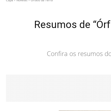
Capa
Novelas
Órfãos da Terra
Resumos de “Órf
Confira os resumos do