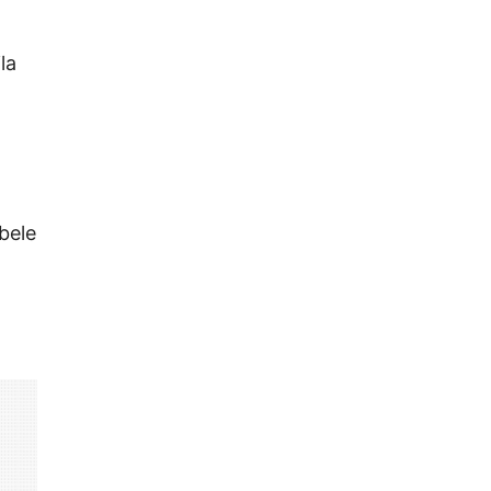
la
o
bele