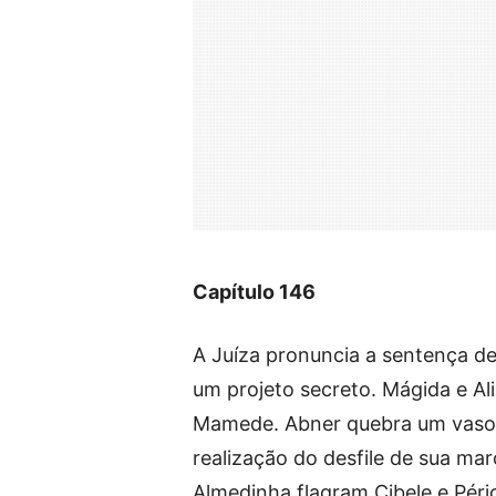
Capítulo 146
A Juíza pronuncia a sentença de
um projeto secreto. Mágida e Al
Mamede. Abner quebra um vaso 
realização do desfile de sua marc
Almedinha flagram Cibele e Péric