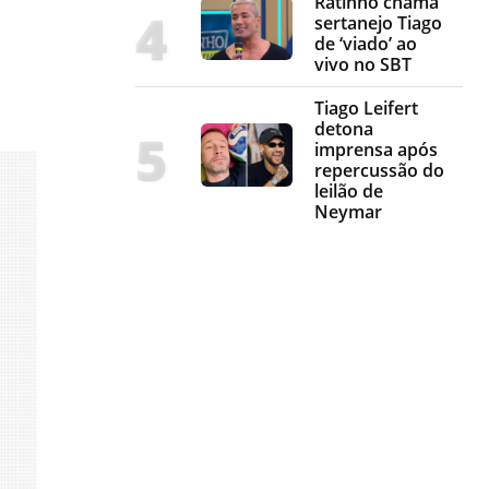
Ratinho chama
sertanejo Tiago
de ‘viado’ ao
vivo no SBT
Tiago Leifert
detona
imprensa após
repercussão do
leilão de
Neymar