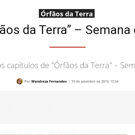
Órfãos da Terra
ãos da Terra” – Semana 
s capítulos de "Órfãos da Terra" – Se
-
Por:
Wandreza Fernandes
10 de setembro de 2019, 15:54