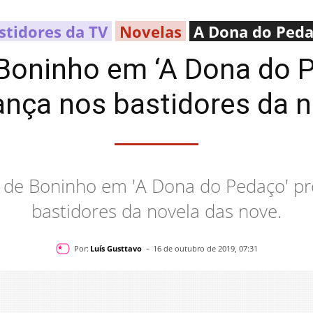
stidores da TV
Novelas
A Dona do Ped
 Boninho em ‘A Dona do 
nça nos bastidores da n
al de Boninho em 'A Dona do Pedaço'
bastidores da novela das nove.
-
Por:
Luís Gusttavo
16 de outubro de 2019, 07:31