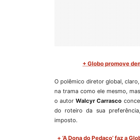
+ Globo promove dem
O polêmico diretor global, clar
na trama como ele mesmo, mas 
o autor
Walcyr Carrasco
conced
do roteiro da sua preferênci
imposto.
+ ‘A Dona do Pedaço’ faz a Gl