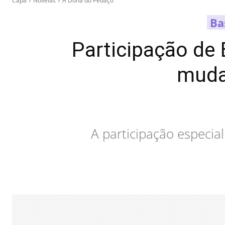
Capa
Novelas
A Dona do Pedaço
Ba
Participação de
muda
A participação especi