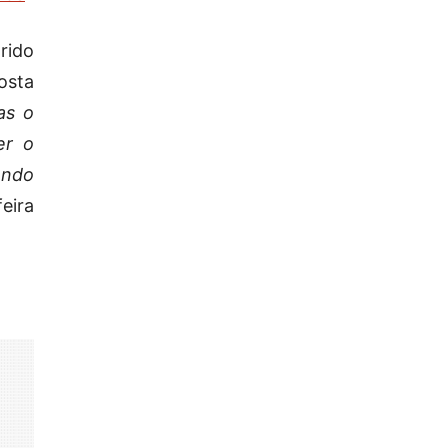
rido
osta
as o
er o
ando
feira