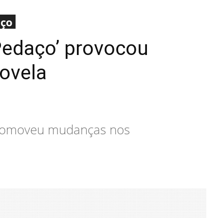
aço
Pedaço’ provocou
ovela
 promoveu mudanças nos