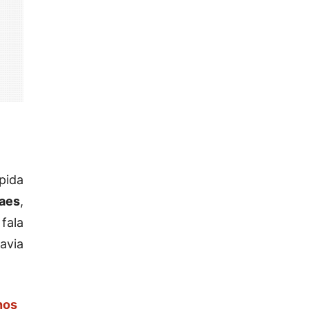
pida
Paes
,
fala
avia
nos