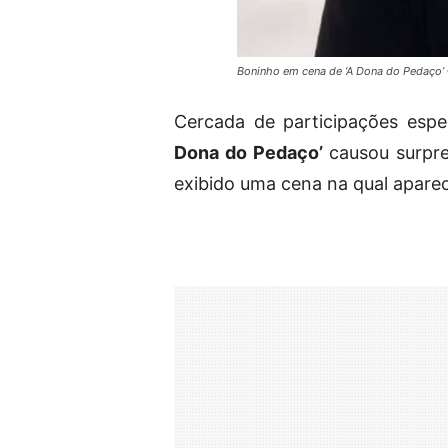
Boninho em cena de ‘A Dona do Pedaço’
Cercada de participações espe
Dona do Pedaço’
causou surpres
exibido uma cena na qual apare