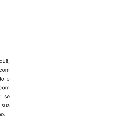
quê,
 com
do o
 com
r se
 sua
eo.