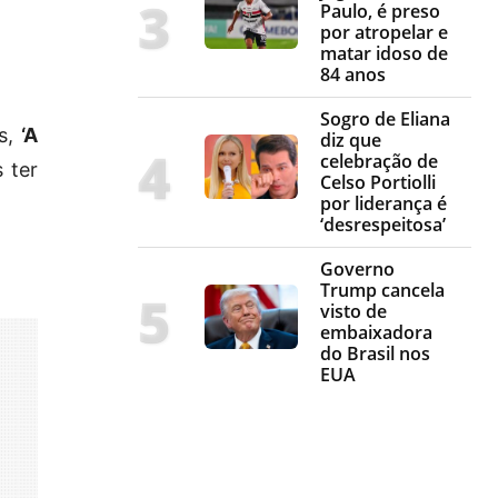
Paulo, é preso
por atropelar e
matar idoso de
84 anos
Sogro de Eliana
s,
‘A
diz que
celebração de
 ter
Celso Portiolli
por liderança é
‘desrespeitosa’
Governo
Trump cancela
visto de
embaixadora
do Brasil nos
EUA