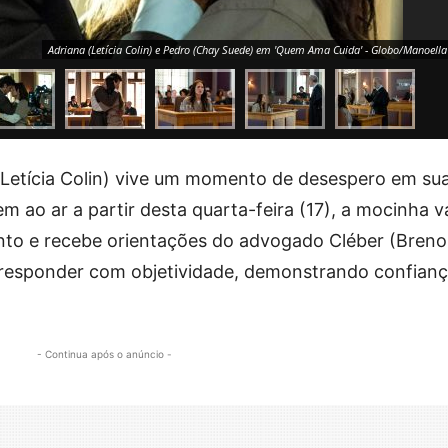
Adriana (Letícia Colin) e Pedro (Chay Suede) em 'Quem Ama Cuida' - Globo/Manoella
 (Letícia Colin) vive um momento de desespero em su
em ao ar a partir desta quarta-feira (17), a mocinha v
to e recebe orientações do advogado Cléber (Breno
e responder com objetividade, demonstrando confian
- Continua após o anúncio -