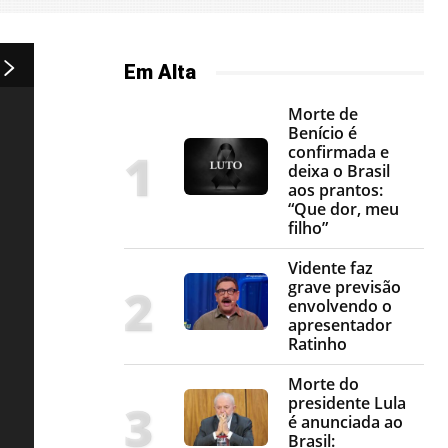
Em Alta
Morte de
Benício é
confirmada e
deixa o Brasil
aos prantos:
“Que dor, meu
filho”
Vidente faz
grave previsão
envolvendo o
apresentador
Ratinho
Morte do
presidente Lula
é anunciada ao
Brasil: