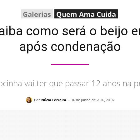
Galerias
Quem Ama Cuida
iba como será o beijo en
após condenação
cinha vai ter que passar 12 anos na p
-
Por:
Núcia Ferreira
16 de junho de 2026, 20:07