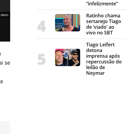
“infelizmente”
Ratinho chama
 Mello
Adriana (Letícia C
sertanejo Tiago
de ‘viado’ ao
vivo no SBT
Tiago Leifert
detona
a
imprensa após
repercussão do
ai se
leilão de
Neymar
ça