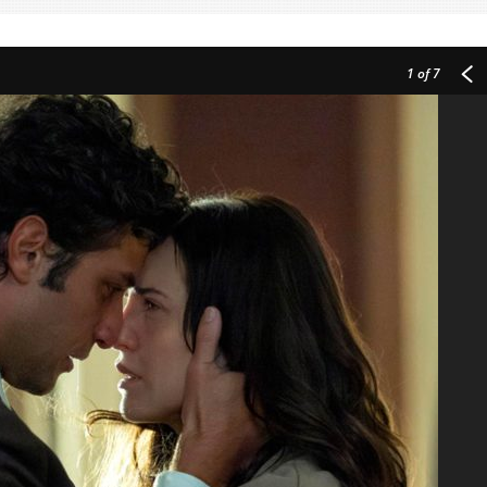
1
of 7