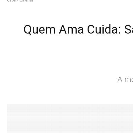
Capa
Galerias
Quem Ama Cuida: Sa
A mo