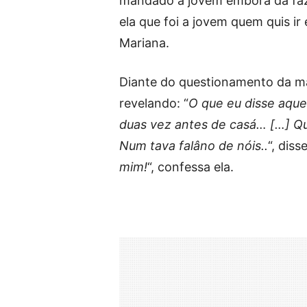
mandado a jovem embora da faze
ela que foi a jovem quem quis ir
Mariana.
Diante do questionamento da ma
revelando: “
O que eu disse aqu
duas vez antes de casá… […] Q
Num tava falâno de nóis..
“, disse
mim!
“, confessa ela.