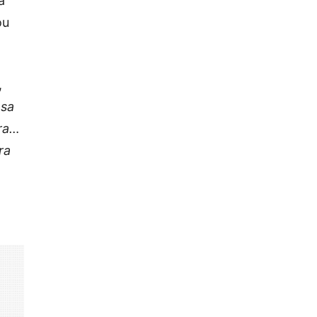
a
ou
,
nsa
dra…
ra