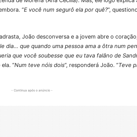
nda de Morena (Ana Cecília). Mas, ele logo explica 
 embora. “
E você num segurô ela por quê?
“, question
drasta, João desconversa e a jovem abre o coração
ele dia… que quando uma pessoa ama a ôtra num pe
ueria que você soubesse que eu tava falâno de San
 ela. “
Num teve nóis dois
“, responderá João. “
Teve p
- Continua após o anúncio -