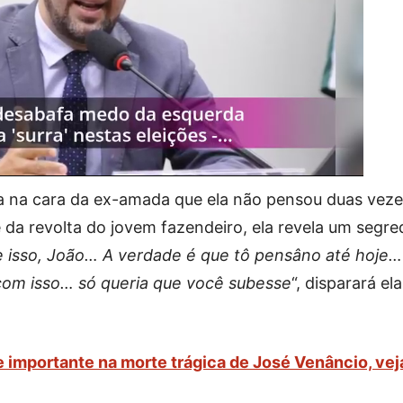
a na cara da ex-amada que ela não pensou duas veze
e da revolta do jovem fazendeiro, ela revela um segre
e isso, João… A verdade é que tô pensâno até hoje…
com isso… só queria que você subesse
“, disparará ela
importante na morte trágica de José Venâncio, vej