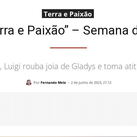
Terra e Paixão
ra e Paixão” – Semana 
 Luigi rouba joia de Gladys e toma at
-
Por:
Fernando Melo
2 de junho de 2023, 21:12