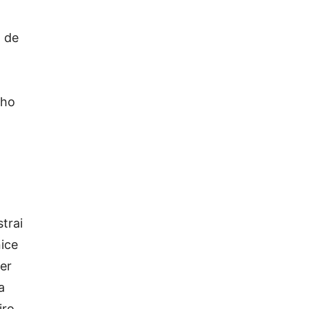
o de
lho
trai
nice
er
a
iro