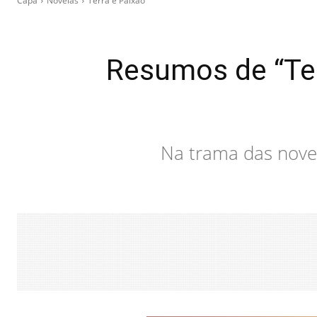
Capa
Novelas
Terra e Paixão
Resumos de “Ter
Na trama das nove,