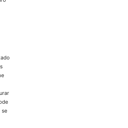
tado
as
ne
urar
pode
 se