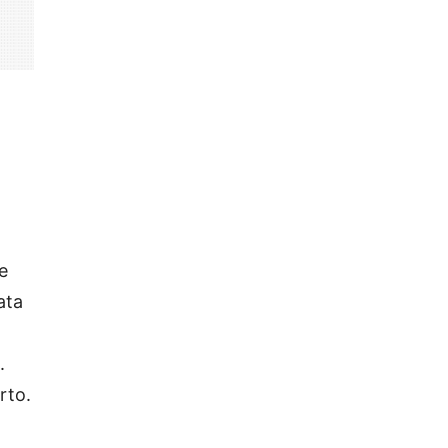
e
ata
.
rto.