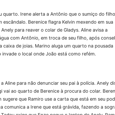
quarto. Irene alerta a Antônio que o sumiço do filh
m escândalo. Berenice flagra Kelvin mexendo em sua
a Anely para reaver o colar de Gladys. Aline avisa a
água com Antônio, em troca de seu filho, após conse
ua caixa de joias. Marino aluga um quarto na pousada
io invade o local onde João está como refém.
 Aline para não denunciar seu pai à polícia. Anely dis
i vai ao quarto de Berenice à procura do colar. Bere
vin sugere que Ramiro use a carta que está em seu pod
aça comunica a Irene que está grávida, fazendo a sogr
l. Tadeu exige que Enzo pegue o laptop de Anely. Ram