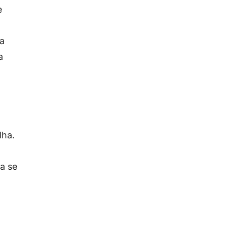
e
 a
a
lha.
a se