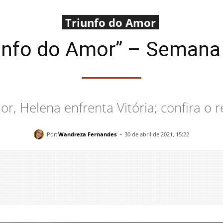
Triunfo do Amor
unfo do Amor” – Semana 
r, Helena enfrenta Vitória; confira 
-
Por:
Wandreza Fernandes
30 de abril de 2021, 15:22