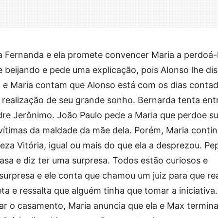
ara Fernanda e ela promete convencer Maria a perdoá-l
e beijando e pede uma explicação, pois Alonso lhe di
x e Maria contam que Alonso está com os dias conta
a realização de seu grande sonho. Bernarda tenta ent
adre Jerônimo. João Paulo pede a Maria que perdoe s
vítimas da maldade da mãe dela. Porém, Maria conti
reza Vitória, igual ou mais do que ela a desprezou. Pe
sa e diz ter uma surpresa. Todos estão curiosos e
 surpresa e ele conta que chamou um juiz para que rea
a e ressalta que alguém tinha que tomar a iniciativa.
r o casamento, Maria anuncia que ela e Max termin