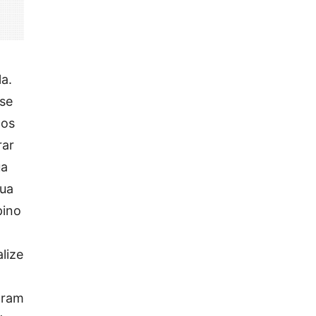
a.
sse
dos
rar
ua
nua
pino
lize
aram