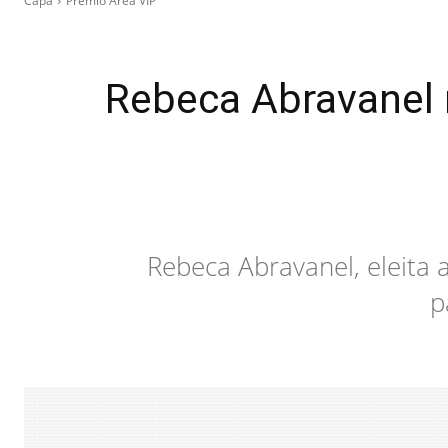
Capa
Prêmio Área VIP
Rebeca Abravanel 
Rebeca Abravanel, eleita
p