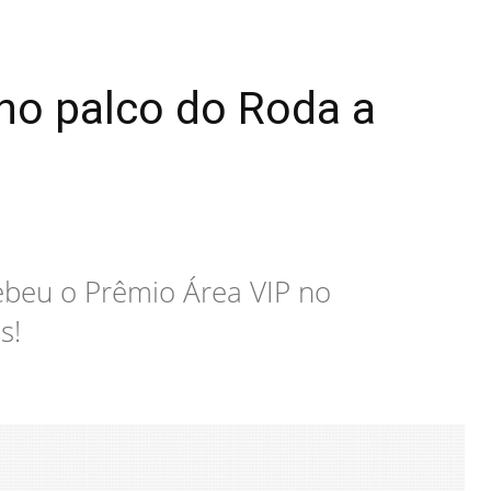
no palco do Roda a
ebeu o Prêmio Área VIP no
s!