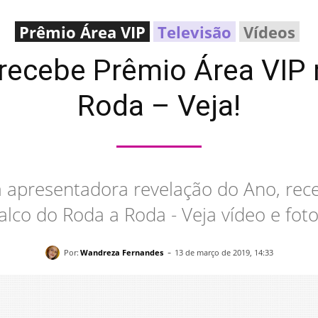
Prêmio Área VIP
Televisão
Vídeos
recebe Prêmio Área VIP 
Roda – Veja!
 a apresentadora revelação do Ano, rec
alco do Roda a Roda - Veja vídeo e foto
-
Por:
Wandreza Fernandes
13 de março de 2019, 14:33