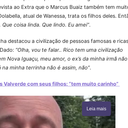
vista ao Extra que o Marcus Buaiz também tem muit
labella, atual de Wanessa, trata os filhos deles. Ent
. Que coisa linda. Que lindo. Eu amei”
.
a destacou a civilização de pessoas famosas e rica
e Dado:
“Olha, vou te falar.. Rico tem uma civilização
 em Nova Iguaçu, meu amor, o ex’s da minha irmã não
á na minha terrinha não é assim, não”
.
is Valverde com seus filhos: “tem muito carinho”
Leia mais