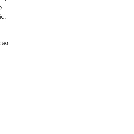
o
ão,
s ao