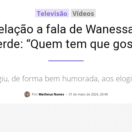
Televisão
Vídeos
elação a fala de Waness
erde: “Quem tem que gos
u, de forma bem humorada, aos elogio
-
Por:
Matheus Nunes
31 de maio de 2024, 20:40