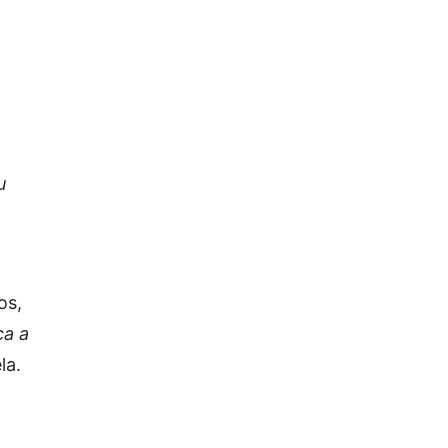
u
os,
ça a
la.