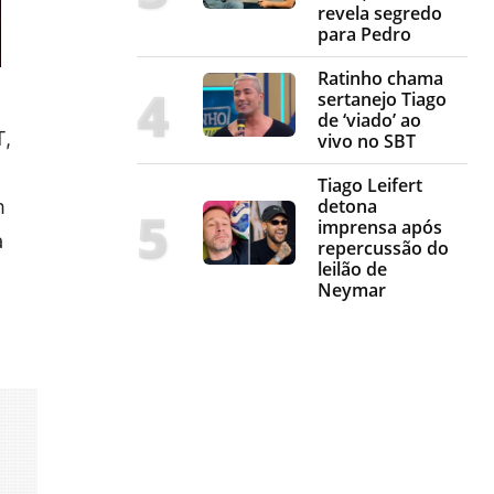
revela segredo
para Pedro
Ratinho chama
sertanejo Tiago
de ‘viado’ ao
T,
vivo no SBT
Tiago Leifert
detona
m
imprensa após
a
repercussão do
leilão de
Neymar