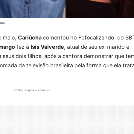
ram)
de maio,
Cariúcha
comentou no Fofocalizando, do SB
margo
fez à
Isis Valverde
, atual de seu ex-marido e
de seus dois filhos, após a cantora demonstrar que te
mada da televisão brasileira pela forma que ela trat
- Continua após o anúncio -