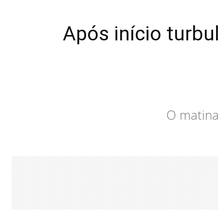
Após início turbu
O matina