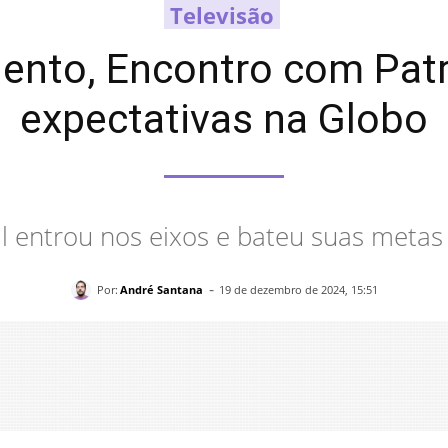
Televisão
lento, Encontro com Pat
expectativas na Globo
l entrou nos eixos e bateu suas meta
-
Por:
André Santana
19 de dezembro de 2024, 15:51