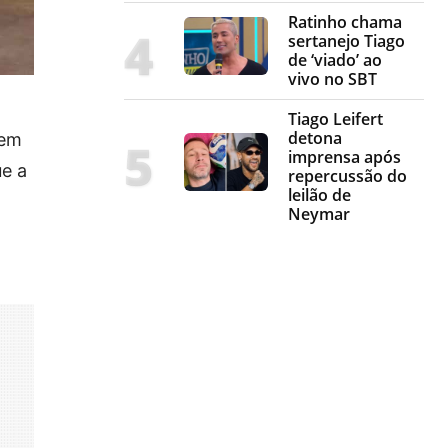
Ratinho chama
sertanejo Tiago
de ‘viado’ ao
vivo no SBT
Tiago Leifert
detona
 em
imprensa após
ue a
repercussão do
leilão de
Neymar