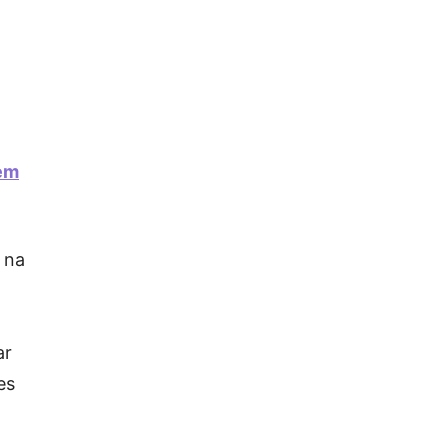
 em
 na
ar
es