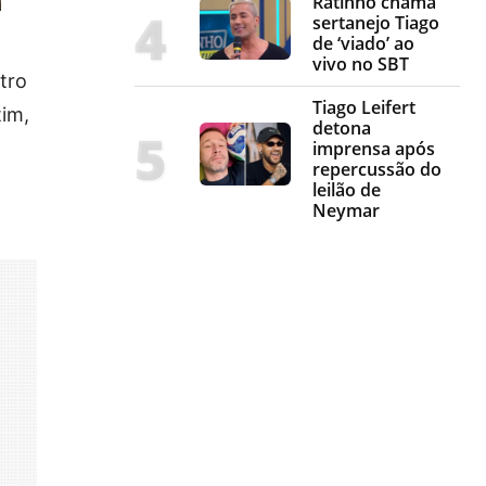
Ratinho chama
sertanejo Tiago
de ‘viado’ ao
vivo no SBT
stro
Tiago Leifert
tim,
detona
imprensa após
repercussão do
leilão de
Neymar