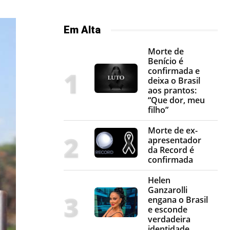
Em Alta
Morte de
Benício é
confirmada e
deixa o Brasil
aos prantos:
“Que dor, meu
filho”
Morte de ex-
apresentador
da Record é
confirmada
Helen
Ganzarolli
engana o Brasil
e esconde
verdadeira
identidade