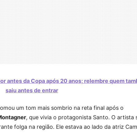
ador antes da Copa após 20 anos; relembre quem ta
saiu antes de entrar
tomou um tom mais sombrio na reta final após o
Montagner
, que vivia o protagonista Santo. O artista 
nte folga na região. Ele estava ao lado da atriz Cam