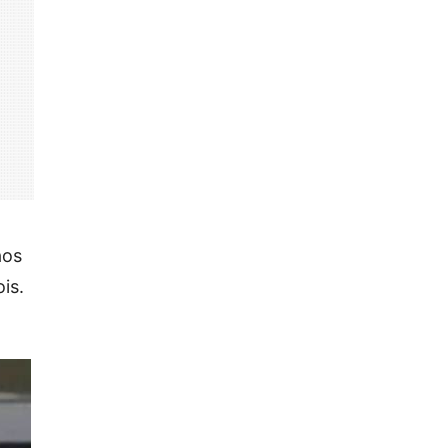
aos
is.