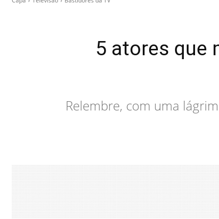
Capa
Televisão
Bastidores da TV
5 atores que 
Relembre, com uma lágrima