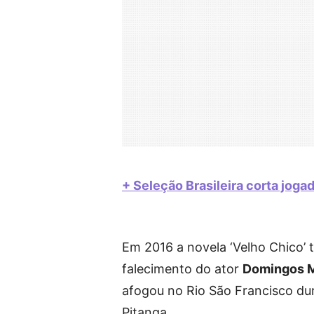
+ Seleção Brasileira corta jog
Em 2016 a novela ‘Velho Chico’ 
falecimento do ator
Domingos 
afogou no Rio São Francisco dura
Pitanga.