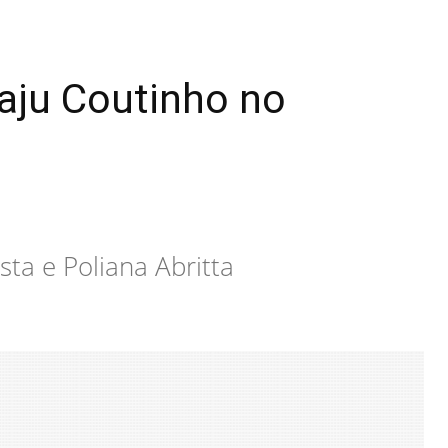
aju Coutinho no
sta e Poliana Abritta