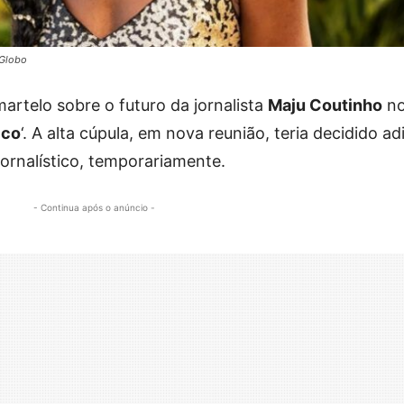
/Globo
artelo sobre o futuro da jornalista
Maju Coutinho
n
ico
‘. A alta cúpula, em nova reunião, teria decidido ad
rnalístico, temporariamente.
- Continua após o anúncio -