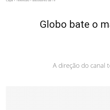
Capa
Televisão
Bastidores da TV
Globo bate o m
A direção do canal t