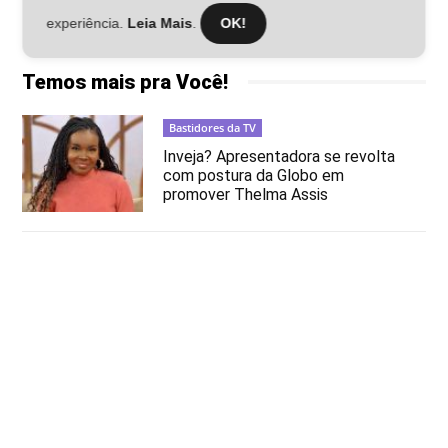
experiência.
Leia Mais
.
OK!
Temos mais pra Você!
Bastidores da TV
Inveja? Apresentadora se revolta
com postura da Globo em
promover Thelma Assis
Bastidores da TV
Área VIP visita Estúdios da TVI e
CNN Portugal
Bastidores da TV
Marcos Mion gera dor de cabeça
nos bastidores da Globo