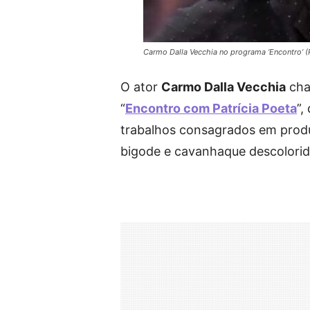
Carmo Dalla Vecchia no programa ‘Encontro’ 
O ator
Carmo Dalla Vecchia
cha
“
Encontro com Patrícia Poeta
”,
trabalhos consagrados em produ
bigode e cavanhaque descolorid