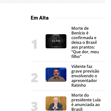
Em Alta
Morte de
Benício é
confirmada e
deixa o Brasil
aos prantos:
“Que dor, meu
filho”
Vidente faz
grave previsão
envolvendo o
apresentador
Ratinho
Morte do
presidente Lula
é anunciada ao
Brasil: