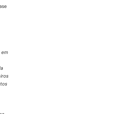
ase
s em
da
iros
tos