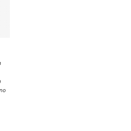
m
a
 no