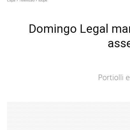
Capa
Televisão
Ibope
Domingo Legal mar
asse
Portiolli