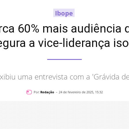
Ibope
ca 60% mais audiência q
gura a vice-liderança is
 exibiu uma entrevista com a 'Grávida d
-
Por:
Redação
24 de fevereiro de 2025, 15:32