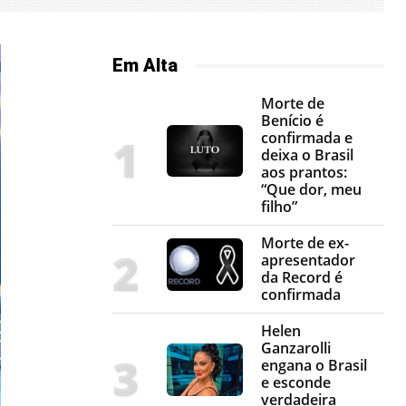
Em Alta
Morte de
Benício é
confirmada e
deixa o Brasil
aos prantos:
“Que dor, meu
filho”
Morte de ex-
apresentador
da Record é
confirmada
Helen
Ganzarolli
engana o Brasil
e esconde
verdadeira