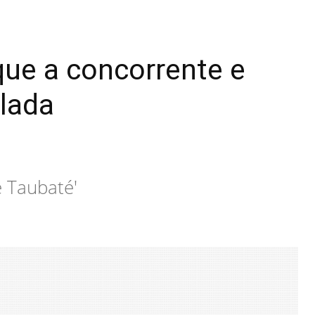
ue a concorrente e
olada
e Taubaté'