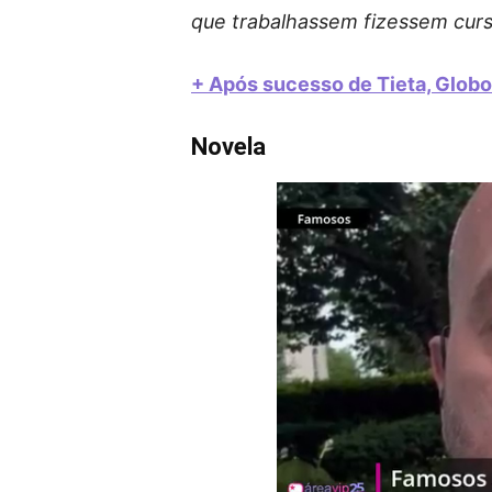
que trabalhassem fizessem curs
+ Após sucesso de Tieta, Globo
Novela