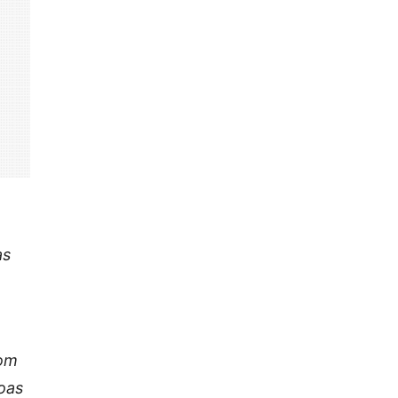
as
com
oas