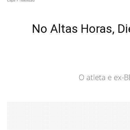
Capa
Televisão
No Altas Horas, Di
O atleta e ex-B