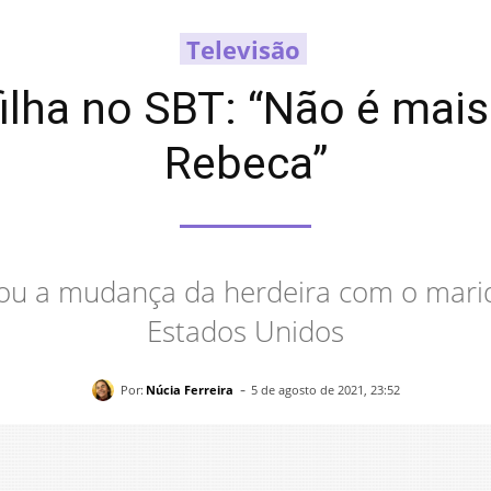
Televisão
filha no SBT: “Não é mais
Rebeca”
u a mudança da herdeira com o marid
Estados Unidos
-
Por:
Núcia Ferreira
5 de agosto de 2021, 23:52