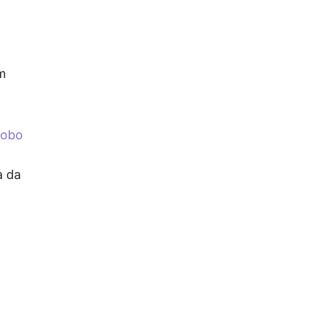
am
lobo
a da