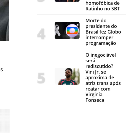
homofóbica de
Ratinho no SBT
Morte do
presidente do
Brasil fez Globo
interromper
programação
O inegociável
será
rediscutido?
os
Vini Jr. se
aproxima de
atriz trans após
reatar com
Virginia
Fonseca