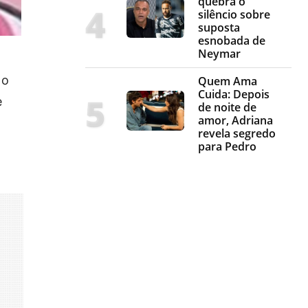
quebra o
silêncio sobre
suposta
esnobada de
Neymar
 o
Quem Ama
Cuida: Depois
e
de noite de
amor, Adriana
revela segredo
para Pedro