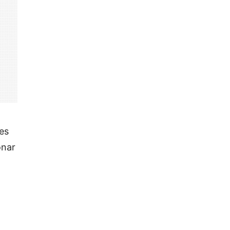
es
onar