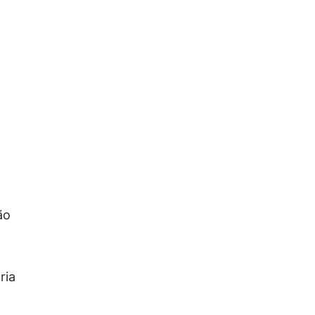
ão
ria