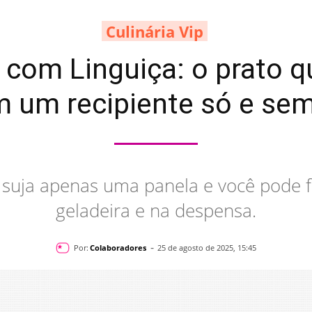
Culinária Vip
 com Linguiça: o prato q
m um recipiente só e sem
 suja apenas uma panela e você pode 
geladeira e na despensa.
-
Por:
Colaboradores
25 de agosto de 2025, 15:45