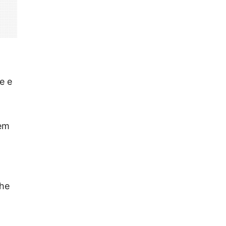
e e
 em
lhe