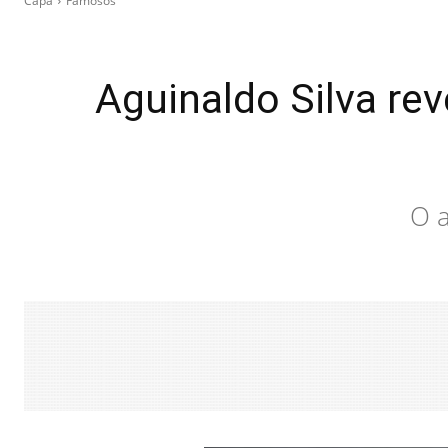
Capa
Famosos
Aguinaldo Silva re
O a