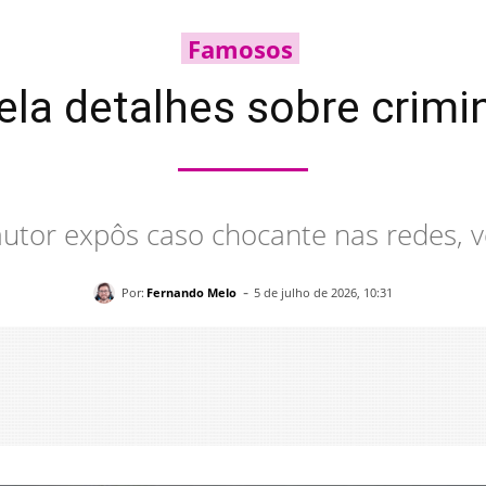
Famosos
vela detalhes sobre cri
utor expôs caso chocante nas redes, v
-
Por:
Fernando Melo
5 de julho de 2026, 10:31