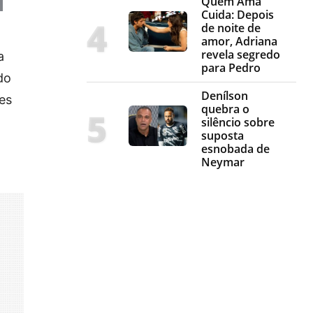
Quem Ama
Cuida: Depois
de noite de
amor, Adriana
revela segredo
a
para Pedro
do
Denílson
es
quebra o
silêncio sobre
suposta
esnobada de
Neymar