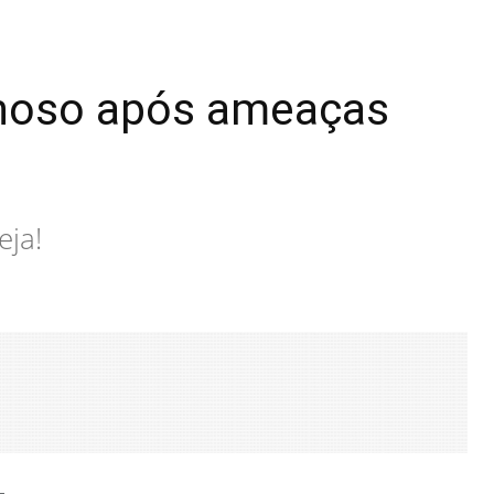
minoso após ameaças
eja!