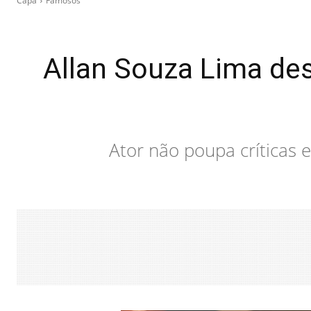
Capa
Famosos
Allan Souza Lima desa
Ator não poupa críticas 