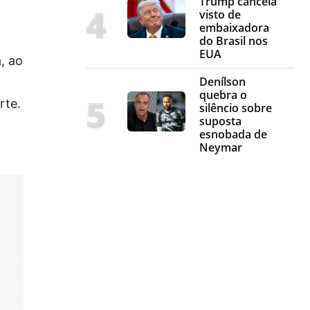
Trump cancela
visto de
embaixadora
do Brasil nos
EUA
, ao
Denílson
quebra o
rte.
silêncio sobre
suposta
esnobada de
Neymar