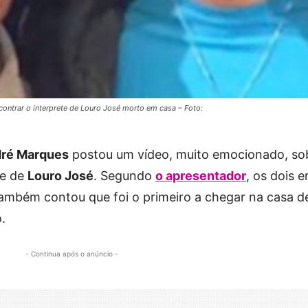
contrar o interprete de Louro José morto em casa – Foto:
ré Marques
postou um vídeo, muito emocionado, so
te de
Louro José
. Segundo
o apresentador
, os dois 
ambém contou que foi o primeiro a chegar na casa d
.
- Continua após o anúncio -