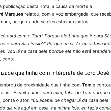
 publicação desta nota, a causa da morte é
ré Marques
relatou, com a voz embargada, que rece
mum, perguntando se eles estavam juntos.
cê está com o Tom? Porque ele tinha que ir para Sã
ue ir para São Paulo?
“
Porque eu ia. Aí, eu estava in
lei: ‘vou lá na casa dele porque ele não está atendend
“, conta.
izade que tinha com intérprete de Loro José
embrou da proximidade que tinha com
Tom
e conto
dias. “
É muito difícil para mim, falar do Tom porque 
”
, conta o ator. ‘
‘Eu acabei de chegar lá da casa dele.
do dia via aqui em casa, na minha loja, eu fazia comi