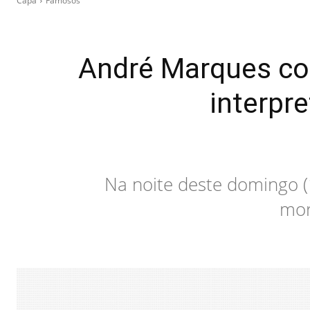
Capa
Famosos
André Marques con
interpr
Na noite deste domingo 
mor