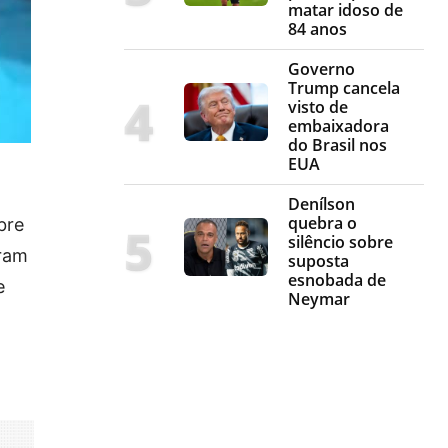
matar idoso de
84 anos
Governo
Trump cancela
visto de
embaixadora
do Brasil nos
EUA
Denílson
quebra o
bre
silêncio sobre
eram
suposta
esnobada de
e
Neymar