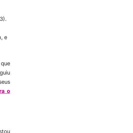
3).
, e
 que
eguiu
seus
ra o
stou