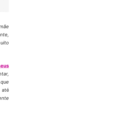
 mãe
nte,
uito
seus
tar,
 que
 até
ente