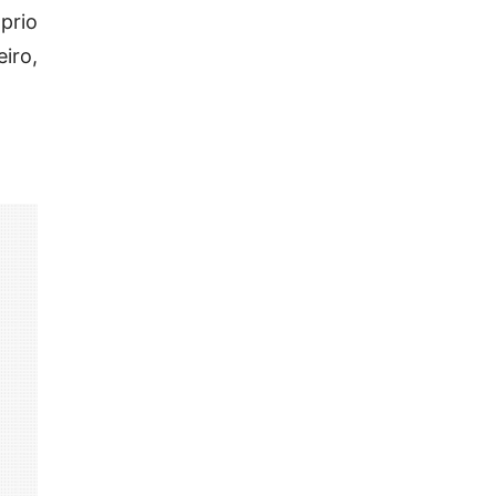
prio
iro,