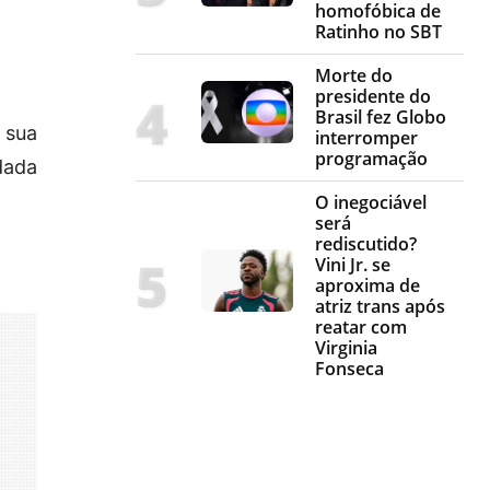
homofóbica de
Ratinho no SBT
Morte do
presidente do
Brasil fez Globo
 sua
interromper
programação
dada
O inegociável
será
rediscutido?
Vini Jr. se
aproxima de
atriz trans após
reatar com
Virginia
Fonseca