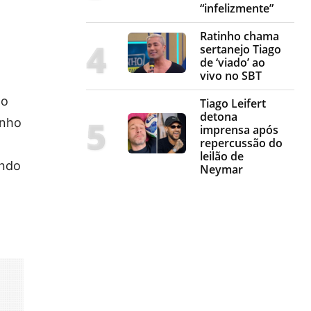
“infelizmente”
Ratinho chama
sertanejo Tiago
de ‘viado’ ao
vivo no SBT
ao
Tiago Leifert
detona
inho
imprensa após
repercussão do
leilão de
ando
Neymar