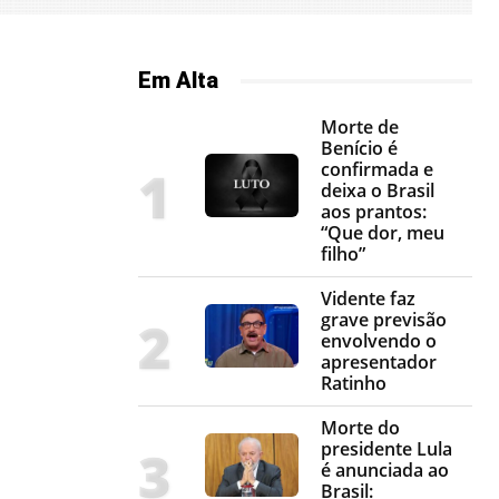
Em Alta
Morte de
Benício é
confirmada e
deixa o Brasil
aos prantos:
“Que dor, meu
filho”
Vidente faz
grave previsão
envolvendo o
apresentador
Ratinho
Morte do
presidente Lula
é anunciada ao
Brasil: