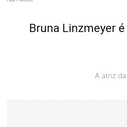
Capa
Famosos
Bruna Linzmeyer é
A atriz d