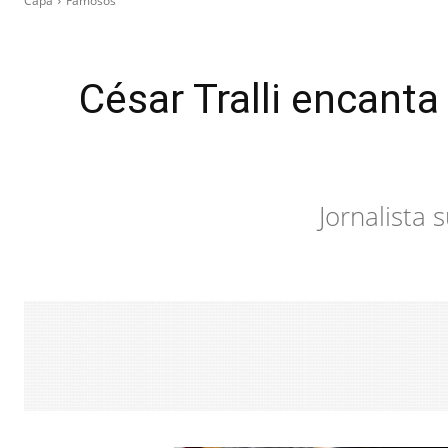
Capa
Famosos
César Tralli encanta
Jornalista