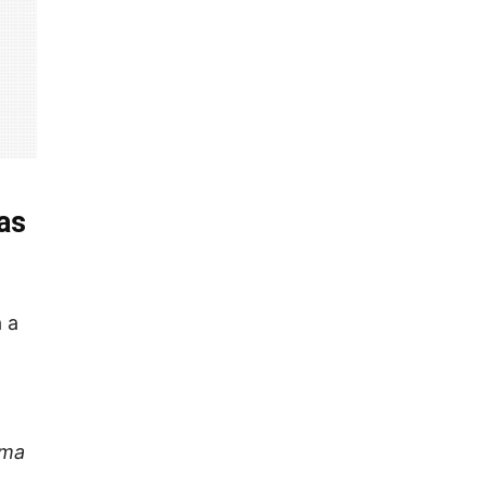
nas
 a
ima