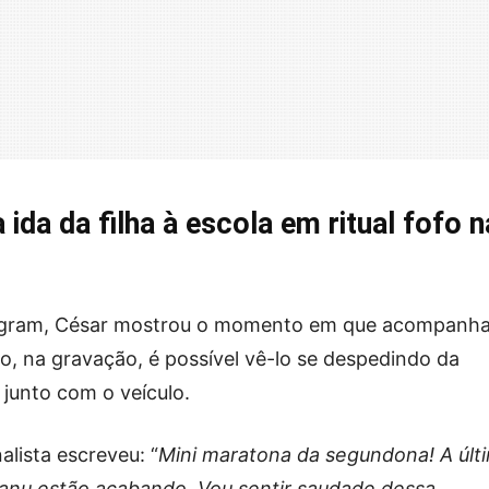
 ida da filha à escola em ritual fofo 
tagram, César mostrou o momento em que acompanha
sso, na gravação, é possível vê-lo se despedindo da
 junto com o veículo.
alista escreveu: “
Mini maratona da segundona! A últ
Manu estão acabando. Vou sentir saudade dessa