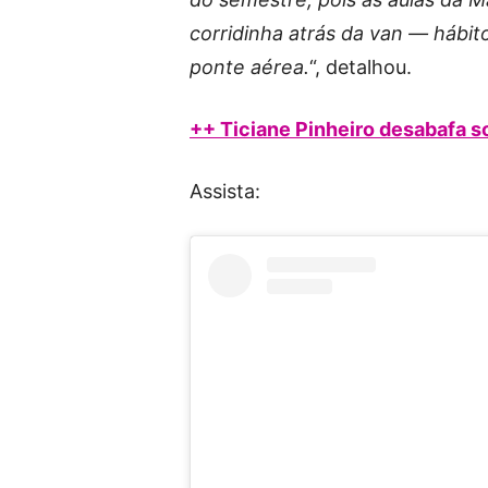
corridinha atrás da van — hábit
ponte aérea.
“, detalhou.
++ Ticiane Pinheiro desabafa so
Assista: