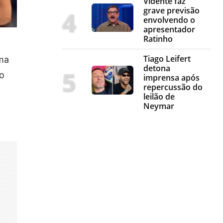
Vidente faz
grave previsão
envolvendo o
apresentador
Ratinho
Tiago Leifert
uma
detona
do
imprensa após
repercussão do
leilão de
Neymar