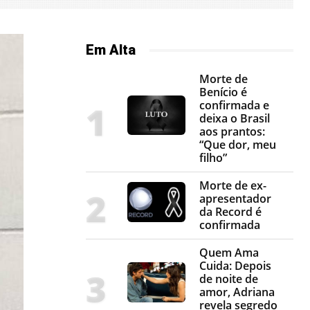
Em Alta
Morte de
Benício é
confirmada e
deixa o Brasil
aos prantos:
“Que dor, meu
filho”
Morte de ex-
apresentador
da Record é
confirmada
Quem Ama
Cuida: Depois
de noite de
amor, Adriana
revela segredo