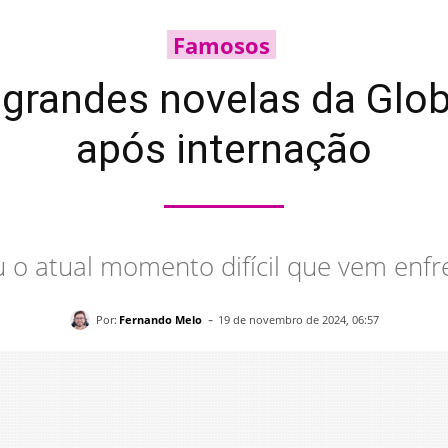
Famosos
de grandes novelas da Glo
após internação
u o atual momento difícil que vem enfr
-
Por:
Fernando Melo
19 de novembro de 2024, 06:57