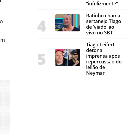
“infelizmente”
Ratinho chama
sertanejo Tiago
ao
de ‘viado’ ao
vivo no SBT
um
Tiago Leifert
detona
imprensa após
repercussão do
leilão de
Neymar