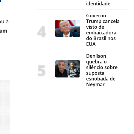
identidade
Governo
Trump cancela
ou a
visto de
iam
embaixadora
do Brasil nos
EUA
Denílson
quebra o
silêncio sobre
suposta
esnobada de
Neymar