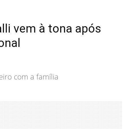
lli vem à tona após
onal
eiro com a família