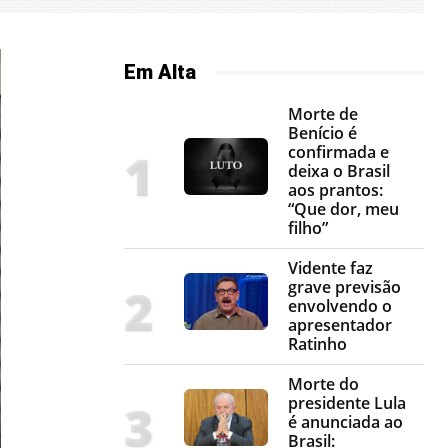
Em Alta
Morte de
Benício é
confirmada e
deixa o Brasil
aos prantos:
“Que dor, meu
filho”
Vidente faz
grave previsão
envolvendo o
apresentador
Ratinho
Morte do
presidente Lula
é anunciada ao
Brasil: