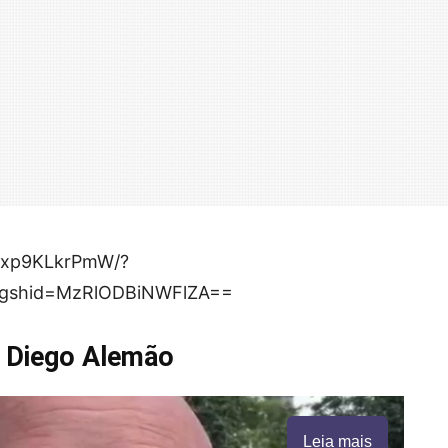
/Cxp9KLkrPmW/?
&igshid=MzRlODBiNWFlZA==
e Diego Alemão
Leia mais