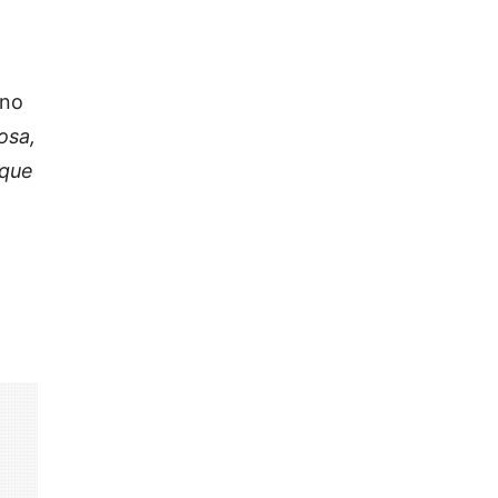
uno
osa,
 que