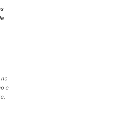
es
de
 no
co e
te,