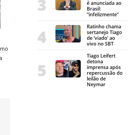
é anunciada ao
Brasil:
“infelizmente”
Ratinho chama
sertanejo Tiago
de ‘viado’ ao
vivo no SBT
timo
Tiago Leifert
a
detona
imprensa após
repercussão do
leilão de
Neymar