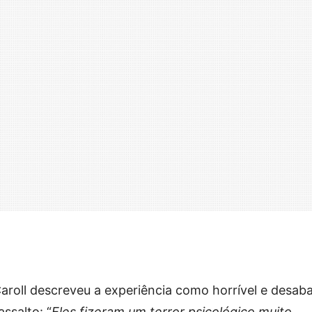
aroll descreveu a experiência como horrível e desab
ssalto: “
Eles fizeram um terror psicológico muito