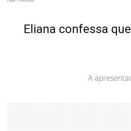
Capa
Famosos
Eliana confessa qu
A apresentad