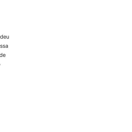
ndeu
essa
 de
o