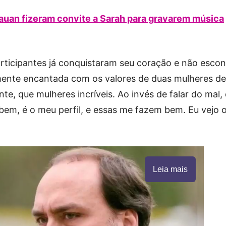
auan fizeram convite a Sarah para gravarem música
articipantes já conquistaram seu coração e não esco
amente encantada com os valores de duas mulheres d
ente, que mulheres incríveis. Ao invés de falar do mal,
o bem, é o meu perfil, e essas me fazem bem. Eu vejo 
Leia mais