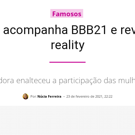
Famosos
e acompanha BBB21 e reve
reality
ora enalteceu a participação das mul
-
Por:
Núcia Ferreira
23 de fevereiro de 2021, 22:22