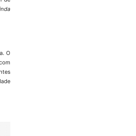
inda
a. O
 com
ntes
dade