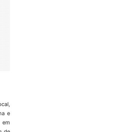
cal,
na e
, em
m de