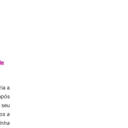
de
ria a
após
 seu
os a
inha