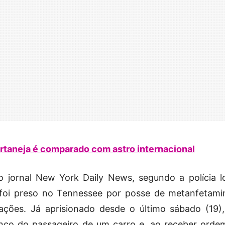
ertaneja é comparado com astro internacional
jornal New York Daily News, segundo a polícia lo
 foi preso no Tennessee por posse de metanfetami
ações. Já aprisionado desde o último sábado (19)
anco do passageiro de um carro e, ao receber orde