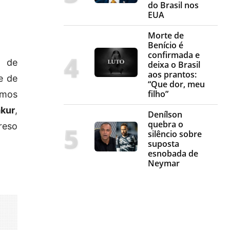
do Brasil nos
EUA
Morte de
Benício é
confirmada e
s de
deixa o Brasil
aos prantos:
e de
“Que dor, meu
filho”
emos
kur
,
Denílson
quebra o
reso
silêncio sobre
suposta
esnobada de
Neymar