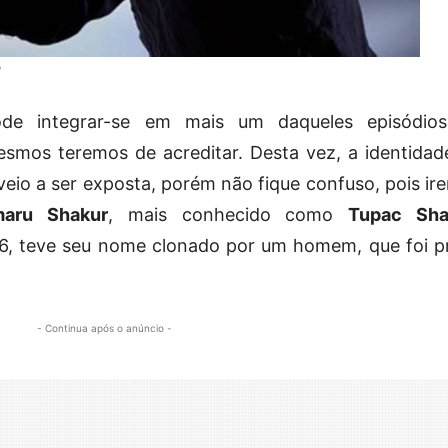
l
ode integrar-se em mais um daqueles episódio
smos teremos de acreditar. Desta vez, a identidad
eio a ser exposta, porém não fique confuso, pois ir
aru Shakur
, mais conhecido como
Tupac Sha
6, teve seu nome clonado por um homem, que foi p
- Continua após o anúncio -