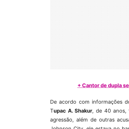
+ Cantor de dupla s
De acordo com informações do 
T
upac A. Shakur
, de 40 anos,
agressão, além de outras acus
Johnson City, ele estava no b