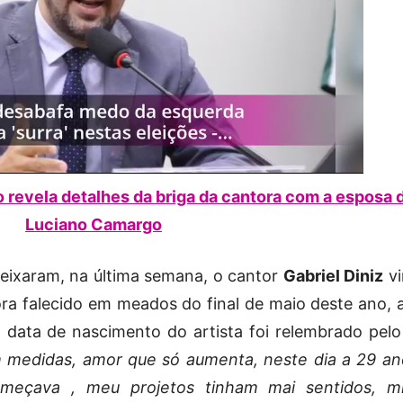
revela detalhes da briga da cantora com a esposa 
Luciano Camargo
 deixaram, na última semana, o cantor
Gabriel Diniz
vi
a falecido em meados do final de maio deste ano, 
a data de nascimento do artista foi relembrado pelo
 medidas, amor que só aumenta, neste dia a 29 an
meçava , meu projetos tinham mai sentidos, m