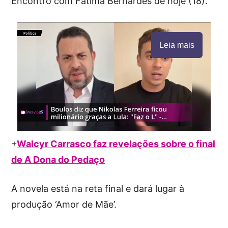
Encontro com Fátima Bernardes de hoje (18).
Leia mais
+
Walcyr Carrasco faz revelações sobre o final
de A Dona do Pedaço
A novela está na reta final e dará lugar à
produção ‘Amor de Mãe’.