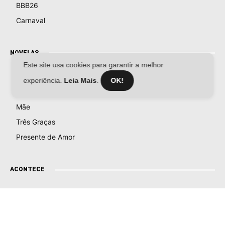
BBB26
Carnaval
NOVELAS
Este site usa cookies para garantir a melhor
Coração Acelerado
experiência.
Leia Mais
.
OK!
Êta Mundo Melhor!
Mãe
Três Graças
Presente de Amor
ACONTECE
Notícias
Política
Futebol